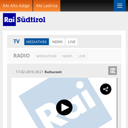
RAI Alto Adige
RAI Ladinia
Togg
navi
TV
MEDIATHEK
NEWS
LIVE
RADIO
MEDIATHEK
NEWS
LIVE
17-02-2016 20:21
Kulturzeit