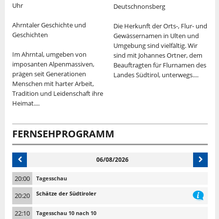
Uhr
Deutschnonsberg
T
Ahrntaler Geschichte und
Die Herkunft der Orts-, Flur- und
p
Geschichten
Gewässernamen in Ulten und
I
im
Umgebung sind vielfältig. Wir
Im Ahrntal, umgeben von
in
sind mit Johannes Ortner, dem
T
imposanten Alpenmassiven,
Beauftragten für Flurnamen des
E
prägen seit Generationen
Landes Südtirol, unterwegs....
Menschen mit harter Arbeit,
E
Tradition und Leidenschaft ihre
M
Heimat....
FERNSEHPROGRAMM
06/08/2026
20:00
Tagesschau
Schätze der Südtiroler
20:20
22:10
Tagesschau 10 nach 10