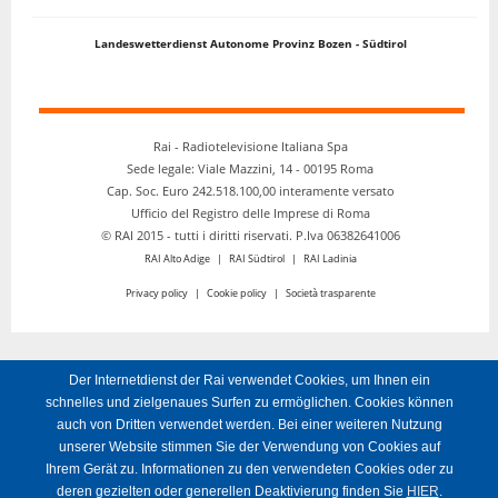
Landeswetterdienst Autonome Provinz Bozen - Südtirol
Rai - Radiotelevisione Italiana Spa
Sede legale: Viale Mazzini, 14 - 00195 Roma
Cap. Soc. Euro 242.518.100,00 interamente versato
Ufficio del Registro delle Imprese di Roma
© RAI 2015 - tutti i diritti riservati. P.Iva 06382641006
RAI Alto Adige
|
RAI Südtirol
|
RAI Ladinia
Privacy policy
|
Cookie policy
|
Società trasparente
Der Internetdienst der Rai verwendet Cookies, um Ihnen ein
schnelles und zielgenaues Surfen zu ermöglichen. Cookies können
auch von Dritten verwendet werden. Bei einer weiteren Nutzung
unserer Website stimmen Sie der Verwendung von Cookies auf
Ihrem Gerät zu. Informationen zu den verwendeten Cookies oder zu
deren gezielten oder generellen Deaktivierung finden Sie
HIER
.