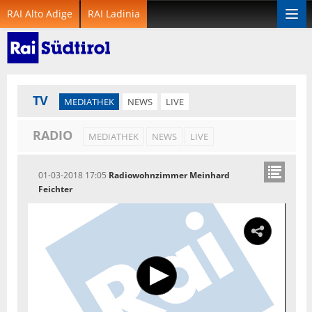
RAI Alto Adige
RAI Ladinia
Togg
navi
TV
MEDIATHEK
NEWS
LIVE
RADIO
MEDIATHEK
NEWS
LIVE
01-03-2018 17:05
Radiowohnzimmer Meinhard
Feichter