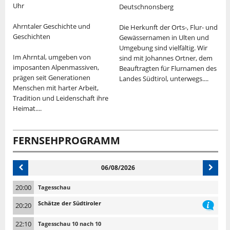
Uhr
Deutschnonsberg
H
Ahrntaler Geschichte und
Die Herkunft der Orts-, Flur- und
S
Geschichten
Gewässernamen in Ulten und
A
im
Umgebung sind vielfältig. Wir
Im Ahrntal, umgeben von
in
sind mit Johannes Ortner, dem
D
imposanten Alpenmassiven,
Beauftragten für Flurnamen des
M
prägen seit Generationen
Landes Südtirol, unterwegs....
n
Menschen mit harter Arbeit,
d
Tradition und Leidenschaft ihre
D
Heimat....
O
n
FERNSEHPROGRAMM
06/08/2026
20:00
Tagesschau
Schätze der Südtiroler
20:20
22:10
Tagesschau 10 nach 10