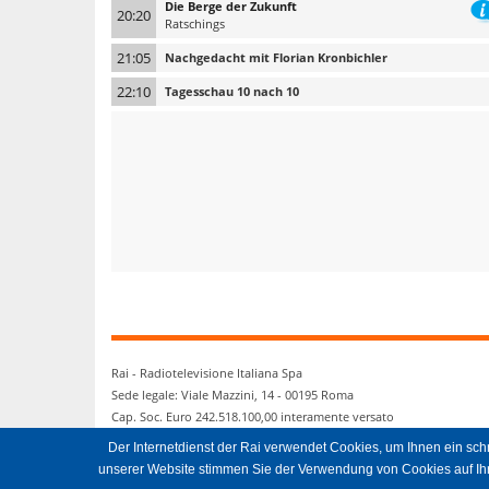
Die Berge der Zukunft
20:20
Ratschings
21:05
Nachgedacht mit Florian Kronbichler
22:10
Tagesschau 10 nach 10
Rai - Radiotelevisione Italiana Spa
Sede legale: Viale Mazzini, 14 - 00195 Roma
Cap. Soc. Euro 242.518.100,00 interamente versato
Ufficio del Registro delle Imprese di Roma
Der Internetdienst der Rai verwendet Cookies, um Ihnen ein sc
© RAI 2015 - tutti i diritti riservati. P.Iva 06382641006
unserer Website stimmen Sie der Verwendung von Cookies auf Ihr