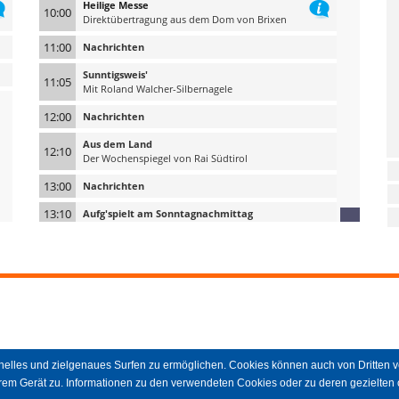
Heilige Messe
10:00
Direktübertragung aus dem Dom von Brixen
11:00
Nachrichten
Sunntigsweis'
11:05
Mit Roland Walcher-Silbernagele
12:00
Nachrichten
Aus dem Land
12:10
Der Wochenspiegel von Rai Südtirol
13:00
Nachrichten
13:10
Aufg'spielt am Sonntagnachmittag
14:00
Nachrichten
Meine Volksmusik
14:05
Mit Xaver Hernandez
15:00
Nachrichten
Speziell für Sie! - Teil 1
15:05
Musik am Sonntagnachmittag mit Christine Wieser
hnelles und zielgenaues Surfen zu ermöglichen. Cookies können auch von Dritten 
16:00
Nachrichten
em Gerät zu. Informationen zu den verwendeten Cookies oder zu deren gezielten 