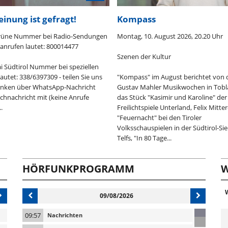
einung ist gefragt!
Kompass
rüne Nummer bei Radio-Sendungen
Montag, 10. August 2026, 20.20 Uhr
anrufen lautet: 800014477
Szenen der Kultur
i Südtirol Nummer bei speziellen
autet: 338/6397309 - teilen Sie uns
"Kompass" im August berichtet von 
anken über WhatsApp-Nachricht
Gustav Mahler Musikwochen in Tobl
chnachricht mit (keine Anrufe
das Stück "Kasimir und Karoline" der
.
Freilichtspiele Unterland, Felix Mitte
"Feuernacht" bei den Tiroler
Volksschauspielen in der Südtirol-Sie
Telfs, "In 80 Tage...
HÖRFUNKPROGRAMM
W
09/08/2026
09:57
Nachrichten