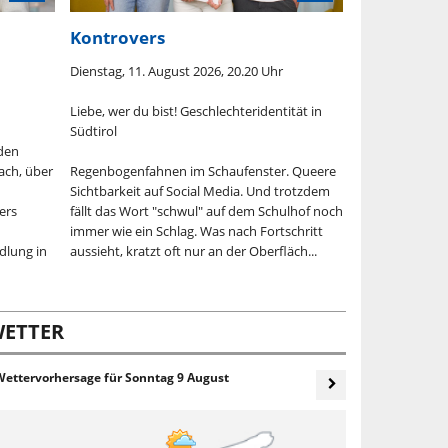
Kontrovers
Pluspunkt
Dienstag, 11. August 2026, 20.20 Uhr
Mittwoch, 12. 
Liebe, wer du bist! Geschlechteridentität in
Magazin für Ve
Südtirol
und Soziales
den
ach, über
Regenbogenfahnen im Schaufenster. Queere
Wir informieren
Sichtbarkeit auf Social Media. Und trotzdem
Unterstützunge
rers
fällt das Wort "schwul" auf dem Schulhof noch
während der S
immer wie ein Schlag. Was nach Fortschritt
welche Beiträg
dlung in
aussieht, kratzt oft nur an der Oberfläch...
Jahr 2026 gewä
Familien beacht
ETTER
Wettervorhersage für
Sonntag 9 August