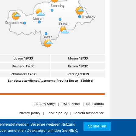
Bozen
19/33
Meran
18/33
Bruneck
15/30
Brixen
19/32
Schlanders
17/30
Sterzing
13/29
Landeswetterdienst Autonome Provinz Bozen - Südtirol
RAI Alto Adige
|
RAI Südtirol
|
RAI Ladinia
Privacy policy
|
Cookie policy
|
Società trasparente
verwendet werden. Bei einer weiteren Nutzung
Schließen
oder generellen Deaktivierung finden Sie
HIER
.