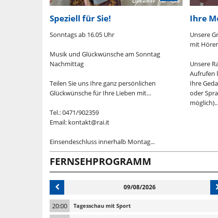
incken
Speziell für Sie!
Ihre M
0 Uhr
Sonntags ab 16.05 Uhr
Unsere G
mit Hörer
Musik und Glückwünsche am Sonntag
Nachmittag
Unsere Ra
renradios aus
Aufrufen l
s: Alte Technik
Teilen Sie uns Ihre ganz persönlichen
Ihre Ged
Glückwünsche für Ihre Lieben mit…
oder Spra
möglich)...
Tel.: 0471/902359
Email: kontakt@rai.it
Einsendeschluss innerhalb Montag...
FERNSEHPROGRAMM
09/08/2026
20:00
Tagesschau mit Sport