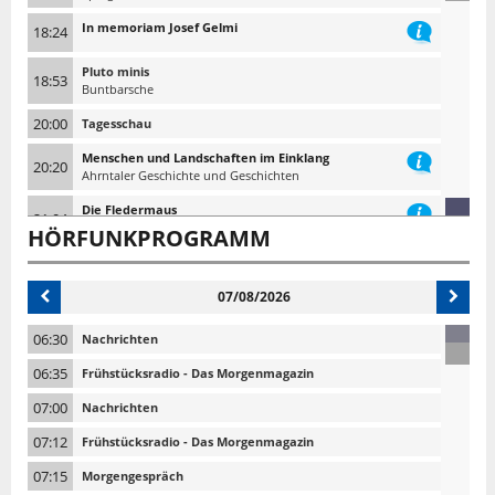
In memoriam Josef Gelmi
18:24
Pluto minis
18:53
Buntbarsche
20:00
Tagesschau
Menschen und Landschaften im Einklang
20:20
Ahrntaler Geschichte und Geschichten
Die Fledermaus
21:04
Auf den Spuren eines faszinierenden Säugetiers
HÖRFUNKPROGRAMM
Auf weißroten Spuren in Frankreich
21:48
Andreas Kofler
07/08/2026
22:10
Tagesschau 10 nach 10
06:30
Nachrichten
06:35
Frühstücksradio - Das Morgenmagazin
07:00
Nachrichten
07:12
Frühstücksradio - Das Morgenmagazin
07:15
Morgengespräch