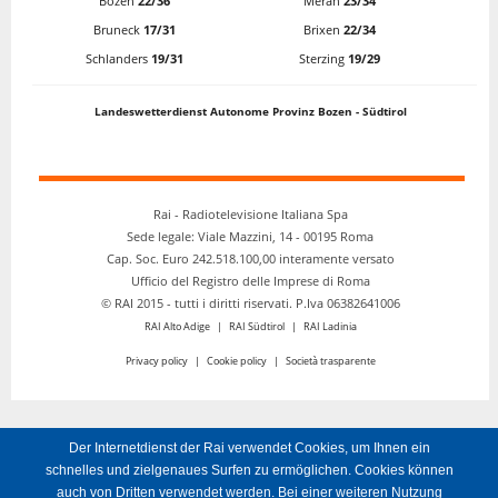
Bozen
22/36
Meran
23/34
Bruneck
17/31
Brixen
22/34
12:30
Mittagsmagazin
Schlanders
19/31
Sterzing
19/29
13:00
Nachrichten
13:12
Rai Südtirol Service
Landeswetterdienst Autonome Provinz Bozen - Südtirol
14:00
Nachrichten
14:05
Der Nachmittag auf Rai Südtirol
15:00
Nachrichten
Rai - Radiotelevisione Italiana Spa
Sede legale: Viale Mazzini, 14 - 00195 Roma
15:05
Der Nachmittag auf Rai Südtirol
Cap. Soc. Euro 242.518.100,00 interamente versato
16:00
Nachrichten
Ufficio del Registro delle Imprese di Roma
© RAI 2015 - tutti i diritti riservati. P.Iva 06382641006
16:05
Der Nachmittag auf Rai Südtirol
RAI Alto Adige
|
RAI Südtirol
|
RAI Ladinia
17:00
Nachrichten
Privacy policy
|
Cookie policy
|
Società trasparente
17:05
Der Nachmittag auf Rai Südtirol
18:00
Nachrichten
Blasmusik
Der Internetdienst der Rai verwendet Cookies, um Ihnen ein
18:05
Mit Dieter Scoz
schnelles und zielgenaues Surfen zu ermöglichen. Cookies können
auch von Dritten verwendet werden. Bei einer weiteren Nutzung