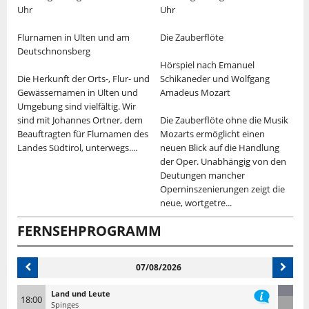
Uhr
Uhr
U
Flurnamen in Ulten und am
Die Zauberflöte
R
Deutschnonsberg
Hörspiel nach Emanuel
S
Die Herkunft der Orts-, Flur- und
Schikaneder und Wolfgang
A
Gewässernamen in Ulten und
Amadeus Mozart
S
r
Umgebung sind vielfältig. Wir
R
sind mit Johannes Ortner, dem
Die Zauberflöte ohne die Musik
b
le
Beauftragten für Flurnamen des
Mozarts ermöglicht einen
V
Landes Südtirol, unterwegs....
neuen Blick auf die Handlung
N
der Oper. Unabhängig von den
G
Deutungen mancher
W
Operninszenierungen zeigt die
D
neue, wortgetre...
FERNSEHPROGRAMM
07/08/2026
Land und Leute
18:00
Spinges