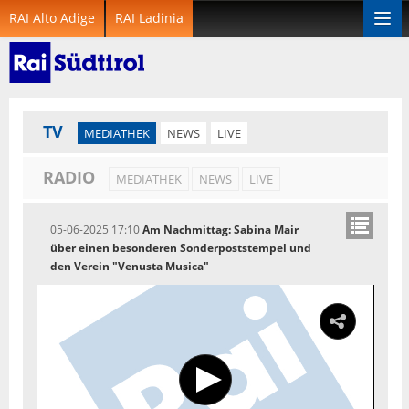
RAI Alto Adige
RAI Ladinia
Togg
navi
TV
MEDIATHEK
NEWS
LIVE
RADIO
MEDIATHEK
NEWS
LIVE
05-06-2025 17:10
Am Nachmittag: Sabina Mair
über einen besonderen Sonderpoststempel und
den Verein "Venusta Musica"